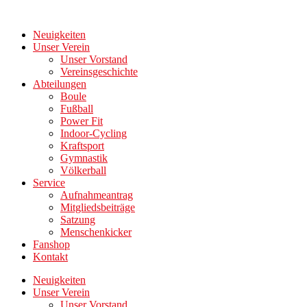
Zum
Inhalt
Neuigkeiten
wechseln
Unser Verein
Unser Vorstand
Vereinsgeschichte
Abteilungen
Boule
Fußball
Power Fit
Indoor-Cycling
Kraftsport
Gymnastik
Völkerball
Service
Aufnahmeantrag
Mitgliedsbeiträge
Satzung
Menschenkicker
Fanshop
Kontakt
Neuigkeiten
Unser Verein
Unser Vorstand