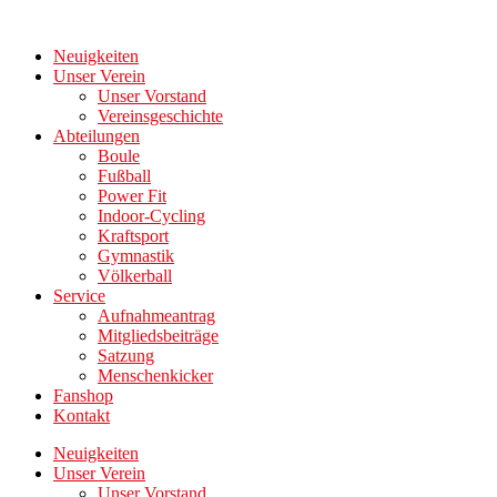
Zum
Inhalt
Neuigkeiten
wechseln
Unser Verein
Unser Vorstand
Vereinsgeschichte
Abteilungen
Boule
Fußball
Power Fit
Indoor-Cycling
Kraftsport
Gymnastik
Völkerball
Service
Aufnahmeantrag
Mitgliedsbeiträge
Satzung
Menschenkicker
Fanshop
Kontakt
Neuigkeiten
Unser Verein
Unser Vorstand