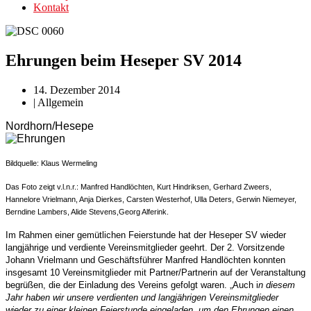
Kontakt
Ehrungen beim Heseper SV 2014
14. Dezember 2014
|
Allgemein
Nordhorn/Hesepe
Bildquelle: Klaus Wermeling
Das Foto zeigt v.l.n.r.: Manfred Handlöchten, Kurt Hindriksen, Ge
r
hard Zweers,
Hannelore Vrielmann, Anja Dierkes, Carsten Westerhof, Ulla Deters, Gerwin Nieme
y
er,
Berndine Lambers
,
Alide Stevens,
Georg Alferink.
Im Rahmen einer gemütlichen Feierstunde hat der Heseper SV wieder
langjährige und verdiente Vereinsmitglieder geehrt. Der 2. Vorsitzende
Johann Vrielmann und Geschäftsführer Manfred Handlöchten konnten
insgesamt
10
Vereinsmitglieder mit Partner/Partnerin auf der Veranstaltung
begrüßen, die der Einladung des Vereins gefolgt waren. „Auch i
n diesem
Jahr haben wir unsere verdienten und langjährigen Vereinsmitglieder
wieder zu einer kleinen Feierstunde eingeladen, um den Ehrungen einen