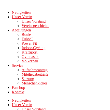
Zum
Inhalt
Neuigkeiten
wechseln
Unser Verein
Unser Vorstand
Vereinsgeschichte
Abteilungen
Boule
Fußball
Power Fit
Indoor-Cycling
Kraftsport
Gymnastik
Völkerball
Service
Aufnahmeantrag
Mitgliedsbeiträge
Satzung
Menschenkicker
Fanshop
Kontakt
Neuigkeiten
Unser Verein
Unser Vorstand