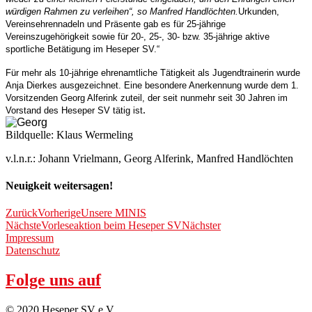
würdigen Rahmen zu verleihen“, so Manfred Handlöchten.
Urkunden,
Vereinsehrennadeln und Präsente gab es für
25
-jährige
Vereinszugehörigkeit sowie für 20-, 25-, 30- bzw.
35
-jährige aktive
sportliche Betätigung im Heseper SV.“
Für
mehr als
10-jährige ehrenamtliche Tätigkeit als Jugendtrainerin wurde
Anja Dierkes ausgezeichnet. Eine besondere Anerkennung wurde dem 1.
Vorsitzenden Georg Alferink zuteil, der seit nunmehr seit 30 Jahren im
.
Vorstand des Heseper SV tätig ist
Bildquelle: Klaus Wermeling
v.l.n.r.: Johann Vrielmann, Georg Alferink, Manfred Handlöchten
Neuigkeit weitersagen!
Zurück
Vorherige
Unsere MINIS
Nächste
Vorleseaktion beim Heseper SV
Nächster
Impressum
Datenschutz
Folge uns auf
© 2020 Heseper SV e.V.