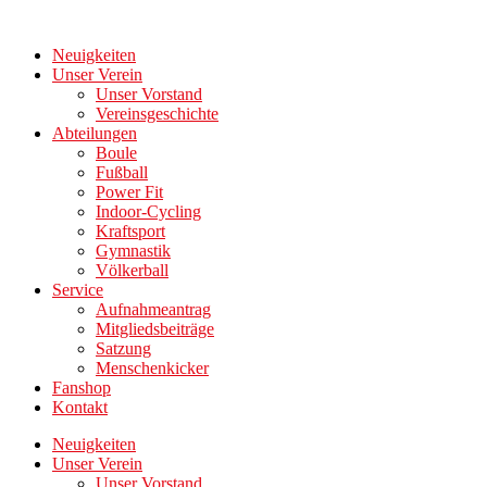
Zum
Inhalt
Neuigkeiten
wechseln
Unser Verein
Unser Vorstand
Vereinsgeschichte
Abteilungen
Boule
Fußball
Power Fit
Indoor-Cycling
Kraftsport
Gymnastik
Völkerball
Service
Aufnahmeantrag
Mitgliedsbeiträge
Satzung
Menschenkicker
Fanshop
Kontakt
Neuigkeiten
Unser Verein
Unser Vorstand