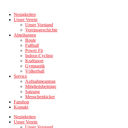
Zum
Inhalt
Neuigkeiten
wechseln
Unser Verein
Unser Vorstand
Vereinsgeschichte
Abteilungen
Boule
Fußball
Power Fit
Indoor-Cycling
Kraftsport
Gymnastik
Völkerball
Service
Aufnahmeantrag
Mitgliedsbeiträge
Satzung
Menschenkicker
Fanshop
Kontakt
Neuigkeiten
Unser Verein
Unser Vorstand