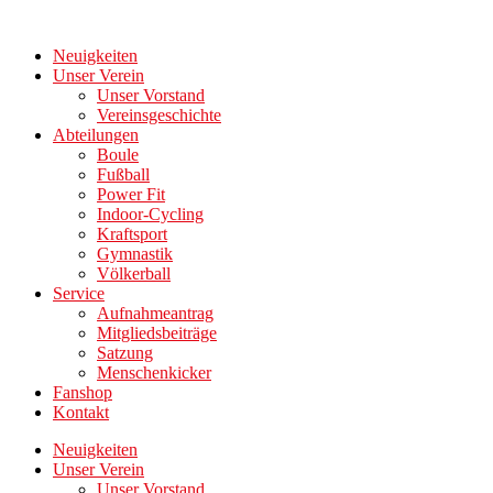
Zum
Inhalt
Neuigkeiten
wechseln
Unser Verein
Unser Vorstand
Vereinsgeschichte
Abteilungen
Boule
Fußball
Power Fit
Indoor-Cycling
Kraftsport
Gymnastik
Völkerball
Service
Aufnahmeantrag
Mitgliedsbeiträge
Satzung
Menschenkicker
Fanshop
Kontakt
Neuigkeiten
Unser Verein
Unser Vorstand