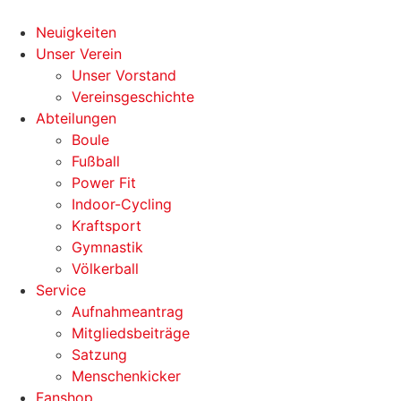
Zum
Inhalt
Neuigkeiten
wechseln
Unser Verein
Unser Vorstand
Vereinsgeschichte
Abteilungen
Boule
Fußball
Power Fit
Indoor-Cycling
Kraftsport
Gymnastik
Völkerball
Service
Aufnahmeantrag
Mitgliedsbeiträge
Satzung
Menschenkicker
Fanshop