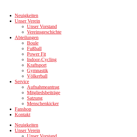
Zum
Inhalt
Neuigkeiten
wechseln
Unser Verein
Unser Vorstand
Vereinsgeschichte
Abteilungen
Boule
Fußball
Power Fit
Indoor-Cycling
Kraftsport
Gymnastik
Völkerball
Service
Aufnahmeantrag
Mitgliedsbeiträge
Satzung
Menschenkicker
Fanshop
Kontakt
Neuigkeiten
Unser Verein
Unser Vorstand